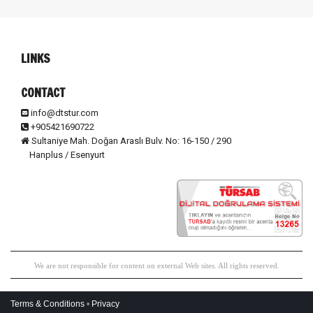
LINKS
CONTACT
info@dtstur.com
+905421690722
Sultaniye Mah. Doğan Araslı Bulv. No: 16-150 / 290
Hanplus / Esenyurt
We are not responsible for content on external Web sites. All rights reserved.
Terms & Conditions
•
Privacy