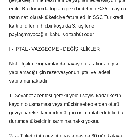
gerçekleştirilmemesi halinde yapılan rezervasyon iptal
edilir. Bu durumda toplam gezi bedelinin %35’ i cayma
tazminatı olarak tüketiciye fatura edilir. SSC Tur kredi
kartı bilgilerini hiçbir koşulda 3. kişilerle
paylaşmayacağını kabul ve taahüt eder
II- İPTAL - VAZGEÇME - DEĞİŞİKLİKLER
Not: Uçaklı Programlar da havayolu tarafından iptali
yapılamadığı için rezervasyonun iptal ve iadesi
yapılamamaktadır.
1- Seyahat acentesi gerekli yolcu sayısı kadar kesin
kaydın oluşmaması veya mücbir sebeplerden ötürü
geziyi hareket tarihinden 3 gün önce iptal edebilir, bu
durumda tüketicinin tazminat hakkı yoktur.
2- a- Tüketicinin gezinin başlamasına 30 gün kalaya