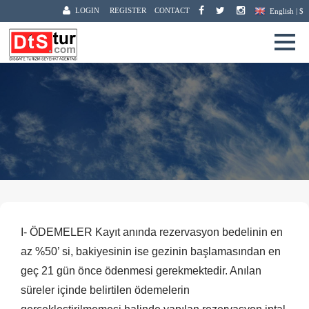
LOGIN
REGISTER
CONTACT
English | $
Hizmet Sözleşmesi
Ana Sayfa
›
Hizmet Sözleşmesi
I- ÖDEMELER Kayıt anında rezervasyon bedelinin en
az %50’ si, bakiyesinin ise gezinin başlamasından en
geç 21 gün önce ödenmesi gerekmektedir. Anılan
süreler içinde belirtilen ödemelerin