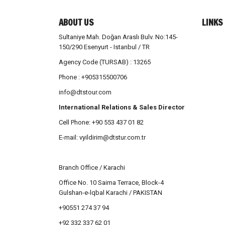
ABOUT US
LINKS
Sultaniye Mah. Doğan Araslı Bulv. No:145-
150/290 Esenyurt - Istanbul / TR
Agency Code (TURSAB) : 13265
Phone : +905315500706
info@dtstour.com
International Relations & Sales Director
Cell Phone: +90 553 437 01 82
E-mail:
vyildirim@dtstur.com.tr
Branch Office / Karachi
Office No. 10 Saima Terrace, Block-4
Gulshan-e-lqbal Karachi / PAKISTAN
+90551 274 37 94
+92 332 337 62 01