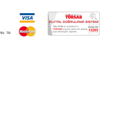
Otel ve Konaklama
(1)
No: 16-