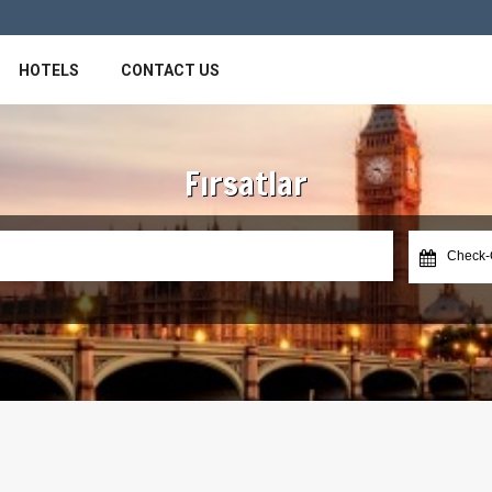
HOTELS
CONTACT US
Package
Fırsatlar
Tours
cia
Check-