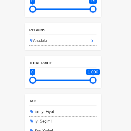
0
15
REGIONS
Anadolu
TOTAL PRICE
0
1 000
TAG
En Iyi Fiyat
Iyi Seçim!
Son Yerler!