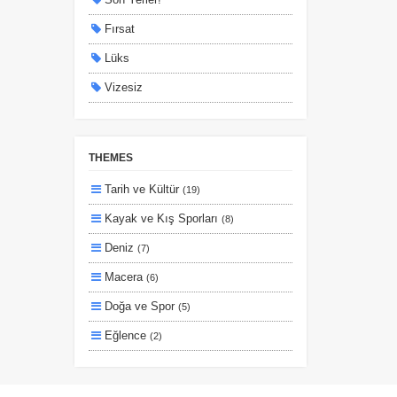
Fırsat
Lüks
Vizesiz
Kesin Çıkışlı
Erken Rezervasyon
THEMES
Size Özel
Tarih ve Kültür
(19)
Planlanan
Kayak ve Kış Sporları
(8)
Otobüs Ile
Deniz
(7)
Uçak Ile
Macera
(6)
Ekstralar Dahil
Doğa ve Spor
(5)
Eğlence
(2)
Lüks ve Konfor
(2)
Ulaşım ve Transfer
(2)