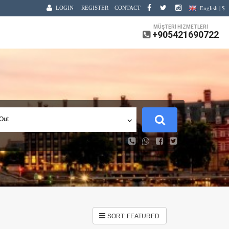
LOGIN
REGISTER
CONTACT
English | $
MÜŞTERİ HİZMETLERİ
+905421690722
Out